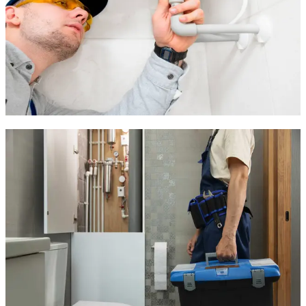
L'entretien de chauffe-eau (gaz, électrique,
thermodynamique)
Le détartrage et la vérification des raccords
Le remplacement complet de l'appareil
Un
entretien régulier
permet de faire des
économies
d'énergie
et d'éviter les pannes coûteuses. Nous vous guidons
aussi sur le modèle le plus adapté à votre logement.
Travaux de plomberie sur mesure et
rénovation à Saussan
Vous rénovez un bien ou réalisez une extension à Saussan ?
Nous créons ou modernisons tout votre réseau de plomberie :
Pose de nouveaux tuyaux et remplacement des anciens
Création de circuits d'alimentation ou d'évacuation
Installation de pompes de relevage ou systèmes
d'épuration
Gestion des eaux usées et drainage extérieur