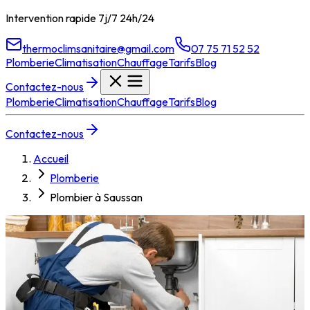
Intervention rapide 7j/7 24h/24
thermoclimsanitaire@gmail.com
07 75 71 52 52
Plomberie
Climatisation
Chauffage
Tarifs
Blog
Contactez-nous
Plomberie
Climatisation
Chauffage
Tarifs
Blog
Contactez-nous
Accueil
Plomberie
Plombier à Saussan
Plombier à
Saussan
Besoin d'un plombier à Saussan ? TCS Plomberie intervient