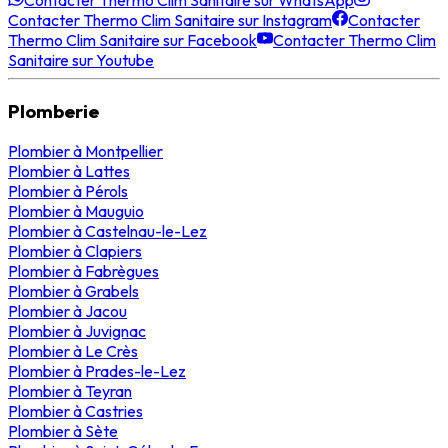
Contacter Thermo Clim Sanitaire sur WhatsApp
Contacter Thermo Clim Sanitaire sur Instagram
Contacter
Thermo Clim Sanitaire sur Facebook
Contacter Thermo Clim
Sanitaire sur Youtube
Plomberie
Plombier
à
Montpellier
Plombier
à
Lattes
Plombier
à
Pérols
Plombier
à
Mauguio
Plombier
à
Castelnau-le-Lez
Plombier
à
Clapiers
Plombier
à
Fabrègues
Plombier
à
Grabels
Plombier
à
Jacou
Plombier
à
Juvignac
Plombier
à
Le Crès
Plombier
à
Prades-le-Lez
Plombier
à
Teyran
Plombier
à
Castries
Plombier
à
Sète