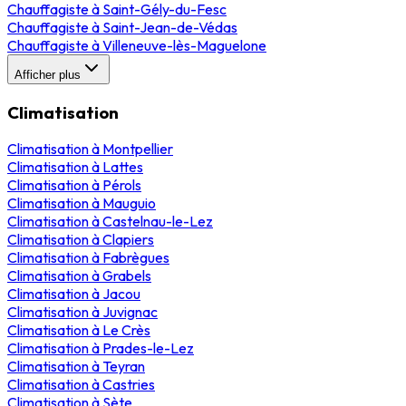
Chauffagiste
à
Saint-Gély-du-Fesc
Chauffagiste
à
Saint-Jean-de-Védas
Chauffagiste
à
Villeneuve-lès-Maguelone
Afficher plus
Climatisation
Climatisation
à
Montpellier
Climatisation
à
Lattes
Climatisation
à
Pérols
Climatisation
à
Mauguio
Climatisation
à
Castelnau-le-Lez
Climatisation
à
Clapiers
Climatisation
à
Fabrègues
Climatisation
à
Grabels
Climatisation
à
Jacou
Climatisation
à
Juvignac
Climatisation
à
Le Crès
Climatisation
à
Prades-le-Lez
Climatisation
à
Teyran
Climatisation
à
Castries
Climatisation
à
Sète