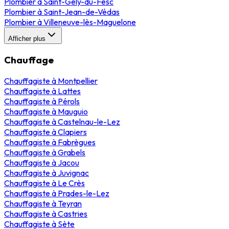
Plombier
à
Saint-Gély-du-Fesc
Plombier
à
Saint-Jean-de-Védas
Plombier
à
Villeneuve-lès-Maguelone
Afficher plus
Chauffage
Chauffagiste
à
Montpellier
Chauffagiste
à
Lattes
Chauffagiste
à
Pérols
Chauffagiste
à
Mauguio
Chauffagiste
à
Castelnau-le-Lez
Chauffagiste
à
Clapiers
Chauffagiste
à
Fabrègues
Chauffagiste
à
Grabels
Chauffagiste
à
Jacou
Chauffagiste
à
Juvignac
Chauffagiste
à
Le Crès
Chauffagiste
à
Prades-le-Lez
Chauffagiste
à
Teyran
Chauffagiste
à
Castries
Chauffagiste
à
Sète