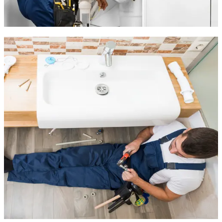
rapidement pour le dépannage, l'installation et l'entretien de
vos équipements de plomberie. Nous arrivons en 20 minutes
depuis notre base à Montpellier.
Dépannage plomberie en urgence à
Saussan
Une fuite d'eau ? Une canalisation bouchée en plein week-end
?
Thermo Clim Sanitaire Plomberie
intervient
en urgence
7j/7 à Saussan
pour tous vos problèmes de plomberie.
Nous traitons rapidement :
Les fuites d'eau, visibles ou encastrées
Les toilettes bouchées ou qui débordent
Les chasses d'eau défectueuses
Les canalisations obstruées
Grâce à nos équipements professionnels, nous réalisons des
inspections par caméra
pour localiser précisément les
anomalies. Notre priorité : résoudre le problème dès la
première visite, sans mauvaise surprise.