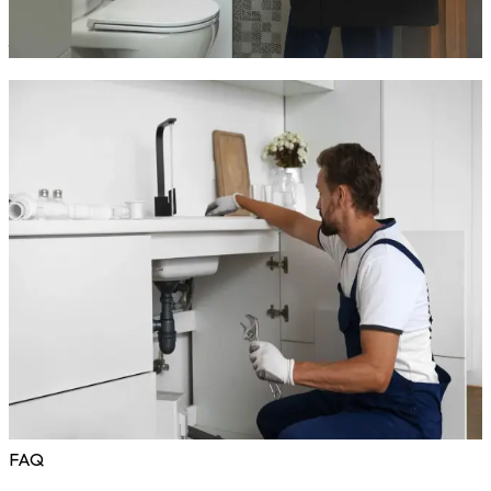
Chaque chantier est mené avec rigueur et respect des normes.
Nous vous accompagnons de A à Z
pour une installation
fiable, pérenne et discrète.
Pourquoi faire appel à TCS Plomberie
à Saussan ?
Faire appel à
Thermo Clim Sanitaire Plomberie
, c'est
choisir un artisan local fiable à Saussan, reconnu pour son
professionnalisme et sa disponibilité.
Nous nous engageons sur :
La réactivité
– intervention possible dans la journée
La transparence
– devis clair, pas de frais cachés
La qualité
– matériel pro, finitions propres, délais
respectés
Nos clients à Saussan nous recommandent pour notre sérieux,
notre ponctualité et notre accompagnement de bout en bout.
FAQ