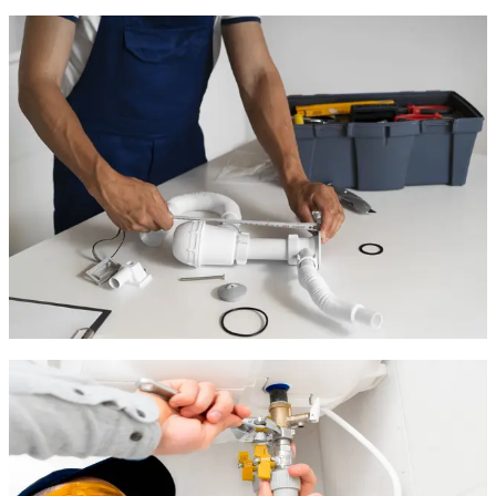
Installation de sanitaires et
robinetterie à Saussan
Vous rénovez une salle de bain ou une cuisine à Saussan ? Nous
installons tous vos équipements sanitaires avec soin :
Lavabos, éviers, robinetterie design
Colonnes de douche, baignoires et WC suspendus
Systèmes de filtration ou traitement d'eau
Nous assurons aussi les
raccordements
, les
réseaux
d'évacuation
, et vous conseillons sur des
solutions éco-
responsables
comme les systèmes de récupération d'eau de
pluie.
Entretien et remplacement de
chauffe-eau à Saussan
Un ballon d'eau chaude qui faiblit ? Une panne soudaine ? À
Saussan, nous intervenons rapidement pour :