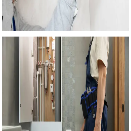
recommandé. Nous dimensionnons l'appareil en fonction du
nombre d'occupants et de vos habitudes.
Installation et mise en service le jour même pour les
remplacements standard.
Traitement anti-calcaire aux Hauts de
Massane
Le quartier des Hauts de Massane est situé en hauteur dans
Montpellier. La pression d'eau y est généralement bonne, ce qui
est un avantage pour le confort. En revanche, l'eau reste
calcaire comme dans le reste de la ville.
Le calcaire s'accumule dans les canalisations, les mitigeurs et
les chauffe-eau. Après 10 ans, les dépôts peuvent réduire le
débit et endommager les équipements les plus sensibles.
Nous proposons aux Hauts de Massane :
L'installation d'adoucisseurs d'eau compacts adaptés aux
appartements