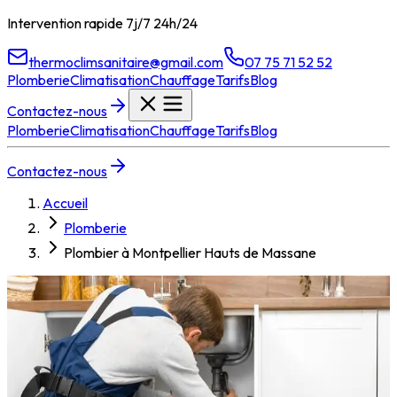
Intervention rapide 7j/7 24h/24
thermoclimsanitaire@gmail.com
07 75 71 52 52
Plomberie
Climatisation
Chauffage
Tarifs
Blog
Contactez-nous
Plomberie
Climatisation
Chauffage
Tarifs
Blog
Contactez-nous
Accueil
Plomberie
Plombier à Montpellier Hauts de Massane
Plombier à
Montpellier
Hauts de Massane