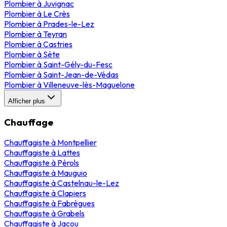
Plombier
à
Juvignac
Plombier
à
Le Crès
Plombier
à
Prades-le-Lez
Plombier
à
Teyran
Plombier
à
Castries
Plombier
à
Sète
Plombier
à
Saint-Gély-du-Fesc
Plombier
à
Saint-Jean-de-Védas
Plombier
à
Villeneuve-lès-Maguelone
Afficher plus
Chauffage
Chauffagiste
à
Montpellier
Chauffagiste
à
Lattes
Chauffagiste
à
Pérols
Chauffagiste
à
Mauguio
Chauffagiste
à
Castelnau-le-Lez
Chauffagiste
à
Clapiers
Chauffagiste
à
Fabrègues
Chauffagiste
à
Grabels
Chauffagiste
à
Jacou