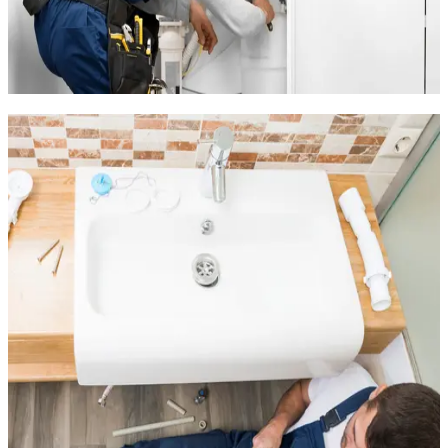
Besoin d'un plombier aux Hauts de Massane à Montpellier ?
TCS Plomberie intervient dans les résidences récentes du
quartier pour le dépannage, l'installation et l'entretien de votre
plomberie. Sur place en 10 minutes, devis gratuit.
Dépannage plomberie en urgence aux
Hauts de Massane
Fuite d'eau dans votre résidence aux Hauts de Massane ? Un
problème de canalisation dans votre appartement récent ?
TCS Plomberie
intervient
7j/7 en urgence
dans tout le
quartier avec un délai de 10 minutes.
Les Hauts de Massane sont un quartier résidentiel récent du
nord-ouest de Montpellier, avec des immeubles de standing
construits entre 2000 et 2015. Les installations de plomberie
sont globalement en bon état, mais aucune construction n'est à
l'abri d'un souci ponctuel.
Les pannes que nous traitons aux Hauts de Massane :