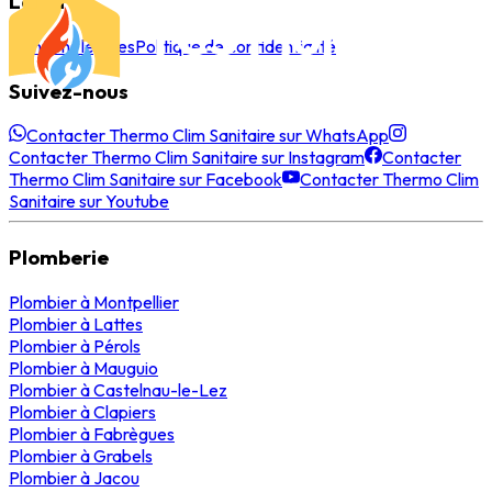
Légal
Mentions légales
Politique de confidentialité
Suivez-nous
Contacter Thermo Clim Sanitaire sur WhatsApp
Contacter Thermo Clim Sanitaire sur Instagram
Contacter
Thermo Clim Sanitaire sur Facebook
Contacter Thermo Clim
Sanitaire sur Youtube
Plomberie
Plombier
à
Montpellier
Plombier
à
Lattes
Plombier
à
Pérols
Plombier
à
Mauguio
Plombier
à
Castelnau-le-Lez
Plombier
à
Clapiers
Plombier
à
Fabrègues
Plombier
à
Grabels
Plombier
à
Jacou