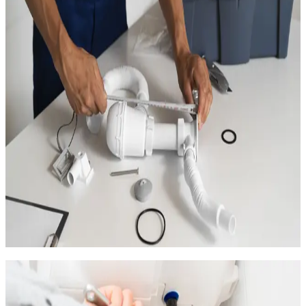
récents
La transformation d'une baignoire en douche à l'italienne
L'installation d'un second point d'eau (buanderie,
dressing)
La pose de meubles vasques double et de colonnes de
rangement
Le raccordement d'un lave-vaisselle ou d'un lave-linge
supplémentaire
Les appartements de standing des Hauts de Massane ont
souvent de grandes salles de bain avec baignoire et douche
séparées. Si vous souhaitez moderniser l'une ou l'autre, nous
adaptons les canalisations existantes pour accueillir les
nouveaux équipements.
Nous travaillons avec soin pour protéger les sols et les
revêtements pendant l'intervention. Nos finitions sont soignées
et nos travaux couverts par une
assurance décennale
.
Chauffe-eau et eau chaude aux Hauts
de Massane