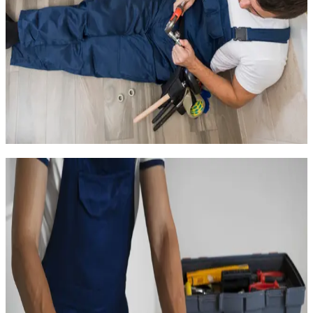
Fuites sur raccords multicouche ou PER
WC bouchés ou mécanisme de chasse d'eau défaillant
Mitigeur thermostatique bloqué ou qui fuit
Fuite au niveau du groupe de sécurité du chauffe-eau
Même dans des logements récents, les joints et les flexibles de
raccordement peuvent lâcher après 10 à 15 ans. Les robinets
thermostatiques, très courants dans les salles de bain
modernes, sont sensibles au calcaire et peuvent se bloquer.
Appelez le
07 75 71 52 52
pour une intervention rapide.
Installation sanitaire dans les
résidences des Hauts de Massane
Les résidences des Hauts de Massane disposent
d'équipements modernes, mais les goûts changent et les
propriétaires souhaitent parfois rafraîchir leur salle de bain ou
leur cuisine après une dizaine d'années.
Nous réalisons aux Hauts de Massane :
Le remplacement de la robinetterie par des modèles plus