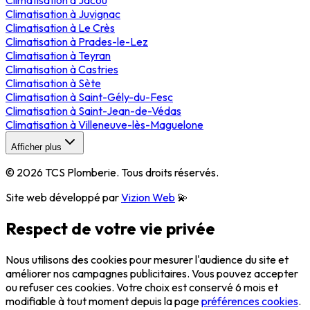
Climatisation
à
Juvignac
Climatisation
à
Le Crès
Climatisation
à
Prades-le-Lez
Climatisation
à
Teyran
Climatisation
à
Castries
Climatisation
à
Sète
Climatisation
à
Saint-Gély-du-Fesc
Climatisation
à
Saint-Jean-de-Védas
Climatisation
à
Villeneuve-lès-Maguelone
Afficher plus
©
2026
TCS Plomberie
. Tous droits réservés.
Site web développé par
Vizion Web
💫
Respect de votre vie privée
Nous utilisons des cookies pour mesurer l'audience du site et
améliorer nos campagnes publicitaires. Vous pouvez accepter
ou refuser ces cookies. Votre choix est conservé 6 mois et
modifiable à tout moment depuis la page
préférences cookies
.