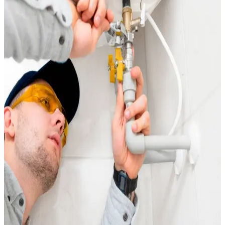
Les logements des Hauts de Massane sont équipés de
chauffe-eau individuels, souvent des ballons électriques de 150
à 200 litres installés lors de la construction. Après 10 à 15 ans
de service, ces appareils commencent à montrer des signes
d'usure.
Les symptômes qui doivent vous alerter :
Eau moins chaude qu'avant ou tiède le matin
Gouttes au niveau du groupe de sécurité (au-delà de
quelques gouttes normales)
Bruit de grésil à l'intérieur du ballon (entartrage de la
résistance)
Rouille visible sous l'appareil
Nous remplaçons votre ancien chauffe-eau par un modèle
dernière génération : ballon électrique basse consommation ou
chauffe-eau thermodynamique. Le thermodynamique utilise
les calories de l'air ambiant pour chauffer l'eau. Il consomme 60
% de moins qu'un ballon classique.
Pour les appartements de standing des Hauts de Massane
avec deux salles de bain, un ballon de 200 litres minimum est