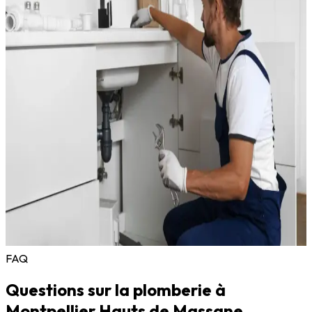
quartier.
Ce qui nous caractérise :
10 minutes
de délai d'intervention en urgence
7j/7
: disponibles même le week-end et les jours fériés
Devis gratuit
: transparent, détaillé, sans engagement
Assurance décennale
: protection sur tous nos travaux
Propreté
: nous protégeons votre intérieur et nettoyons
en partant
Les résidences de standing des Hauts de Massane méritent un
artisan soigneux et respectueux de votre logement. Nous
intervenons avec du matériel propre, nous bâchons les sols et
nous nettoyons notre zone de travail avant de partir.
Contactez-nous au
07 75 71 52 52
ou à
thermoclimsanitaire@gmail.com.
FAQ
Questions sur la plomberie à
Montpellier Hauts de Massane