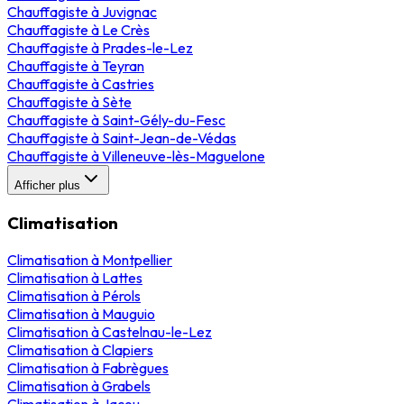
Chauffagiste
à
Juvignac
Chauffagiste
à
Le Crès
Chauffagiste
à
Prades-le-Lez
Chauffagiste
à
Teyran
Chauffagiste
à
Castries
Chauffagiste
à
Sète
Chauffagiste
à
Saint-Gély-du-Fesc
Chauffagiste
à
Saint-Jean-de-Védas
Chauffagiste
à
Villeneuve-lès-Maguelone
Afficher plus
Climatisation
Climatisation
à
Montpellier
Climatisation
à
Lattes
Climatisation
à
Pérols
Climatisation
à
Mauguio
Climatisation
à
Castelnau-le-Lez
Climatisation
à
Clapiers
Climatisation
à
Fabrègues
Climatisation
à
Grabels
Climatisation
à
Jacou