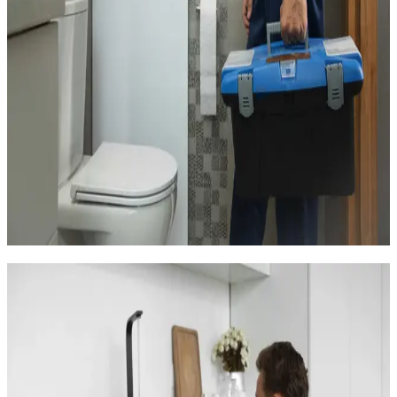
La pose de filtres anti-calcaire sur l'arrivée d'eau
principale
Le détartrage de robinetterie et de chauffe-eau
L'installation de filtres à eau potable sous évier
Un adoucisseur réduit la teneur en calcaire de votre eau.
Résultat : moins de tartre sur la robinetterie, un chauffe-eau qui
dure plus longtemps, du linge plus doux et une peau moins
irritée après la douche. Pour un appartement aux Hauts de
Massane, un adoucisseur compact s'installe facilement sous le
compteur d'eau.
Devis gratuit et installation rapide. Contactez-nous pour une
étude de votre eau.
Votre plombier de proximité aux Hauts
de Massane
TCS Plomberie
est votre artisan de référence pour la
plomberie aux Hauts de Massane. Nous intervenons dans
toutes les résidences du quartier, des immeubles proches du
domaine de Bonnier de la Mosson aux résidences du haut du