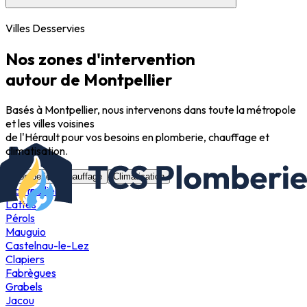
Villes Desservies
Nos zones d'intervention
autour de Montpellier
Basés à Montpellier, nous intervenons dans toute la métropole
et les villes voisines
de l'Hérault pour vos besoins en plomberie, chauffage et
climatisation.
Plomberie
Chauffage
Climatisation
Montpellier
Lattes
Pérols
Mauguio
Castelnau-le-Lez
Clapiers
Fabrègues
Grabels
Jacou