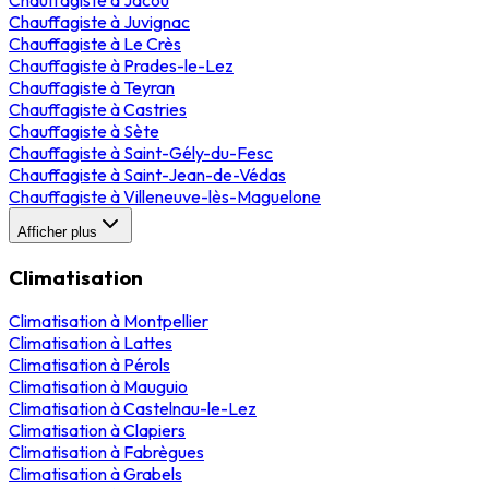
Chauffagiste
à
Juvignac
Chauffagiste
à
Le Crès
Chauffagiste
à
Prades-le-Lez
Chauffagiste
à
Teyran
Chauffagiste
à
Castries
Chauffagiste
à
Sète
Chauffagiste
à
Saint-Gély-du-Fesc
Chauffagiste
à
Saint-Jean-de-Védas
Chauffagiste
à
Villeneuve-lès-Maguelone
Afficher plus
Climatisation
Climatisation
à
Montpellier
Climatisation
à
Lattes
Climatisation
à
Pérols
Climatisation
à
Mauguio
Climatisation
à
Castelnau-le-Lez
Climatisation
à
Clapiers
Climatisation
à
Fabrègues
Climatisation
à
Grabels