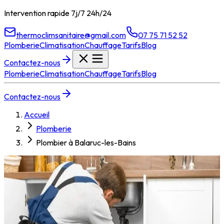
Intervention rapide 7j/7 24h/24
thermoclimsanitaire@gmail.com
07 75 71 52 52
Plomberie
Climatisation
Chauffage
Tarifs
Blog
Contactez-nous
Plomberie
Climatisation
Chauffage
Tarifs
Blog
Contactez-nous
Accueil
Plomberie
Plombier à Balaruc-les-Bains
Plombier à
Balaruc-les-
Bains