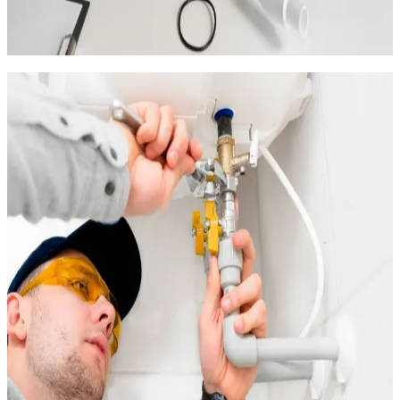
Système anti-tartre magnétique ou électronique :
sans consommable, il modifie la structure du calcaire pour
l'empêcher de se déposer
Dépannage plomberie d'urgence à
Balaruc-les-Bains
Une fuite d'eau, un chauffe-eau en panne ou une canalisation
bouchée à Balaruc-les-Bains ? Nous intervenons en environ 30
minutes depuis notre base, dans tous les quartiers de la
commune : centre-ville, quartier des Bains et presqu'île.
Nos interventions d'urgence à Balaruc :
Fuites d'eau : recherche par détection acoustique ou
caméra thermique, réparation ou remplacement de la
portion de canalisation défaillante
Canalisations bouchées : débouchage au furet
mécanique, à la ventouse professionnelle ou par
hydrocurage
Chauffe-eau en panne : diagnostic de la résistance, du
thermostat et du groupe de sécurité. Remplacement si