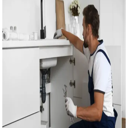
Que ce soit pour votre résidence principale ou pour un bien
destiné à la location, la rénovation de salle de bains est un
projet courant à Balaruc-les-Bains. Les logements les plus
anciens du centre-ville comme les résidences construites dans
les années 80 pour accueillir les curistes ont souvent besoin
d'une remise à neuf.
Notre prestation de rénovation de salle de bains à Balaruc
comprend :
Dépose de l'ancienne installation : baignoire, lavabo, WC,
carrelage si nécessaire
Remplacement ou modification des arrivées d'eau et des
évacuations
Installation de la nouvelle robinetterie, du receveur de
douche, du meuble vasque et du WC
Pose d'un sèche-serviettes électrique ou raccordé au
chauffage central
Raccordement d'un adoucisseur d'eau pour protéger les
nouveaux équipements du calcaire
Nous utilisons des matériaux résistants au calcaire et à
l'humidité, adaptés aux conditions de Balaruc : robinetterie