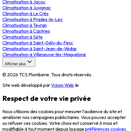
Climatisation
à
Jacou
Climatisation
à
Juvignac
Climatisation
à
Le Crès
Climatisation
à
Prades-le-Lez
Climatisation
à
Teyran
Climatisation
à
Castries
Climatisation
à
Sète
Climatisation
à
Saint-Gély-du-Fesc
Climatisation
à
Saint-Jean-de-Védas
Climatisation
à
Villeneuve-lès-Maguelone
Afficher plus
©
2026
TCS Plomberie
. Tous droits réservés.
Site web développé par
Vizion Web
💫
Respect de votre vie privée
Nous utilisons des cookies pour mesurer l'audience du site et
améliorer nos campagnes publicitaires. Vous pouvez accepter
ou refuser ces cookies. Votre choix est conservé 6 mois et
modifiable à tout moment depuis la page
préférences cookies
.