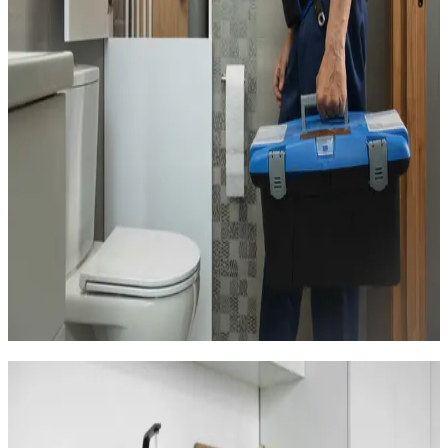
Usure accélérée de la robinetterie et des équipements
sanitaires due à l'utilisation intensive
Entartrage rapide du chauffe-eau avec une
consommation d'eau chaude plus importante que la
moyenne
Engorgements fréquents des évacuations (cheveux,
savon, calcaire)
Nécessité d'un entretien régulier entre chaque locataire
pour maintenir le bon fonctionnement
Nous proposons des forfaits d'entretien adaptés aux
propriétaires de Balaruc : vérification et remise en état entre
les saisons thermales, détartrage annuel du chauffe-eau,
remplacement préventif des pièces d'usure (joints, flexibles,
cartouches de mitigeur). Un investissement raisonnable qui
évite les mauvaises surprises en pleine saison.
Rénovation de salle de bains à
Balaruc-les-Bains