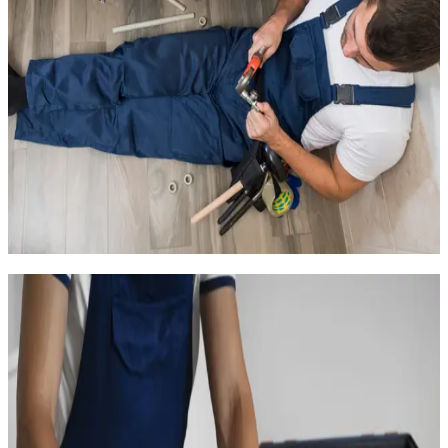
Entartrage rapide des chauffe-eau, ballons d'eau chaude
et canalisations
Corrosion des raccords métalliques due à l'humidité
ambiante
Moisissures et infiltrations favorisées par la proximité de
l'étang
Usure prématurée de la robinetterie et des joints due au
calcaire et à l'eau agressive
Notre équipe connaît bien ces problématiques locales. Nous
utilisons des matériaux résistants au calcaire et à l'humidité, et
nous conseillons des solutions de traitement de l'eau adaptées
à la dureté exceptionnelle de l'eau de Balaruc.
Le calcaire à Balaruc-les-Bains : un
problème majeur pour votre plomberie
L'eau de Balaruc-les-Bains est parmi les plus calcaires du
département de l'Hérault. Le terrain karstique sur lequel est
construite la ville enrichit l'eau en calcium et en magnésium.
Résultat : le tartre s'accumule dans les canalisations, encrasse
les résistances des chauffe-eau et réduit progressivement les