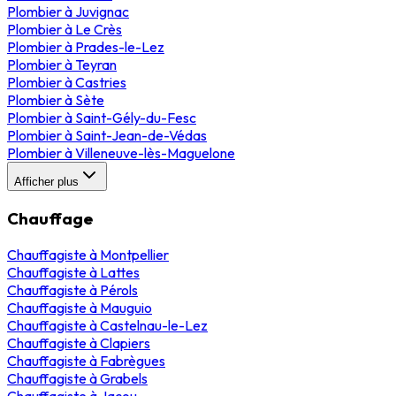
Plombier
à
Juvignac
Plombier
à
Le Crès
Plombier
à
Prades-le-Lez
Plombier
à
Teyran
Plombier
à
Castries
Plombier
à
Sète
Plombier
à
Saint-Gély-du-Fesc
Plombier
à
Saint-Jean-de-Védas
Plombier
à
Villeneuve-lès-Maguelone
Afficher plus
Chauffage
Chauffagiste
à
Montpellier
Chauffagiste
à
Lattes
Chauffagiste
à
Pérols
Chauffagiste
à
Mauguio
Chauffagiste
à
Castelnau-le-Lez
Chauffagiste
à
Clapiers
Chauffagiste
à
Fabrègues
Chauffagiste
à
Grabels
Chauffagiste
à
Jacou