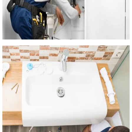
Plombier à Balaruc-les-Bains, TCS Plomberie intervient dans
cette station thermale au bord de l'étang de Thau pour tous
vos travaux de plomberie. Eau très calcaire, humidité
omniprésente et logements locatifs pour curistes : les
installations de plomberie de Balaruc sont soumises à rude
épreuve et méritent une attention toute particulière.
Plombier à Balaruc-les-Bains :
spécialiste du calcaire et de l'humidité
Balaruc-les-Bains occupe une position géographique singulière
: la presqu'île est entourée par l'étang de Thau sur trois côtés,
ce qui soumet les habitations à une humidité quasi permanente.
À cela s'ajoute une eau d'alimentation très calcaire, liée au
terrain karstique et aux sources thermales du secteur. Ces
deux facteurs font de la plomberie un enjeu majeur pour les
habitants et les propriétaires de Balaruc.
Les problèmes les plus fréquents que nous rencontrons à
Balaruc-les-Bains :