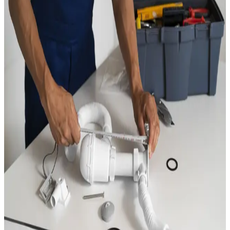
débits.
Les conséquences du calcaire sur vos installations :
Chauffe-eau : la résistance s'entartre, le temps de
chauffe augmente, la consommation électrique grimpe. Un
chauffe-eau non entretenu à Balaruc peut perdre 30% de
son rendement en 3 ans
Canalisations : le diamètre intérieur diminue, la pression
baisse, les bouchons se forment
Robinetterie : les cartouches des mitigeurs se bloquent,
les aérateurs se bouchent
Lave-linge et lave-vaisselle : les résistances s'entartrent,
les pannes sont plus fréquentes
Nous proposons plusieurs niveaux de traitement du calcaire à
Balaruc :
Adoucisseur d'eau à résine :
la solution la plus efficace
pour une maison ou un immeuble. Il élimine le calcaire en
échangeant les ions calcium contre des ions sodium
Filtre polyphosphate :
solution économique en amont
du chauffe-eau pour limiter l'entartrage