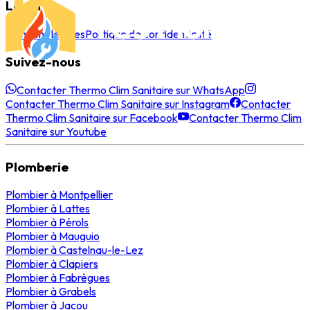
Légal
Mentions légales
Politique de confidentialité
Suivez-nous
Contacter Thermo Clim Sanitaire sur WhatsApp
Contacter Thermo Clim Sanitaire sur Instagram
Contacter
Thermo Clim Sanitaire sur Facebook
Contacter Thermo Clim
Sanitaire sur Youtube
Plomberie
Plombier
à
Montpellier
Plombier
à
Lattes
Plombier
à
Pérols
Plombier
à
Mauguio
Plombier
à
Castelnau-le-Lez
Plombier
à
Clapiers
Plombier
à
Fabrègues
Plombier
à
Grabels
Plombier
à
Jacou