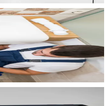
e
intervient
en urgence 7j/7 à Baillargues
pour traiter
dre en charge :
tions récentes ne sont pas à l'abri de problèmes : raccords
les canalisations plus anciennes du village historique.
t l'origine d'un problème sans démolition.
ance. Les propriétaires qui s'installent dans des maisons