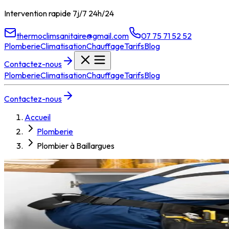
Intervention rapide 7j/7 24h/24
thermoclimsanitaire@gmail.com
07 75 71 52 52
Plomberie
Climatisation
Chauffage
Tarifs
Blog
Contactez-nous
Plomberie
Climatisation
Chauffage
Tarifs
Blog
Contactez-nous
Accueil
Plomberie
Plombier à Baillargues
Plombier à
Baillargues
Besoin d'un plombier à Baillargues ? TCS Plomberie intervient en