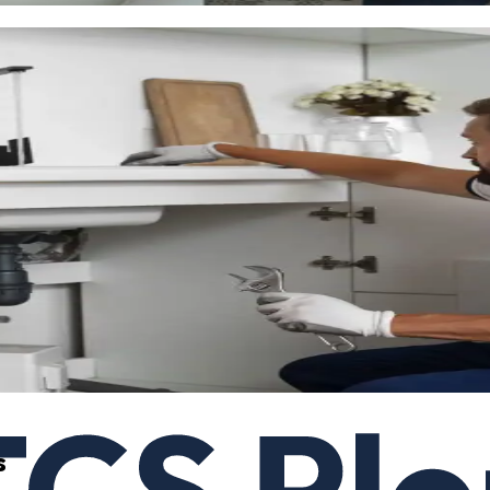
rgues ?
artisan local qui intervient régulièrement dans la commune et connaî
ervention
gement
s résidences proches de la gare TGV ou dans les lotissements famil
x justes.
s