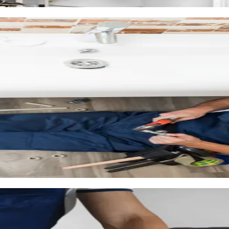
ation de tous vos équipements de plomberie.
llargues
ion bouchée dans votre maison du village ancien ?
TCS Plomberi
ent par la route de Nîmes. Nous y arrivons en 20 minutes pour pren
breuses résidences neuves et lotissements familiaux. Ces construc
Nous intervenons aussi bien sur ces installations modernes que sur 
ompris des
caméras d'inspection
, pour diagnostiquer précisémen
aillargues
ie agréable et sa proximité avec la gare TGV Montpellier Sud de Fr
ain ou leur cuisine.