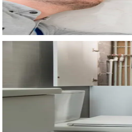
Le remplacement complet avec mise aux normes et évacuat
Pour les maisons familiales de Baillargues, nous recommandons 
de moins qu'un cumulus électrique classique. Une solution particu
Nous assurons le suivi de votre installation et proposons des cont
Traitement de l'eau et solutions anti-ca
Le sous-sol de Baillargues, composé de garrigues calcaires, rend l
canalisations en sont les signes les plus visibles. À long terme, l
Nous installons à Baillargues :
Des adoucisseurs d'eau calibrés selon la dureté mesurée l
Des filtres anti-calcaire sur l'arrivée d'eau principale
Des systèmes de filtration pour améliorer la qualité de l'ea
Des solutions de détartrage préventif pour vos canalisatio
Dans les résidences récentes de Baillargues, les canalisations 
de votre installation : robinetterie, chauffe-eau, lave-linge et lav
Nous vous conseillons gratuitement sur la solution la plus adapt