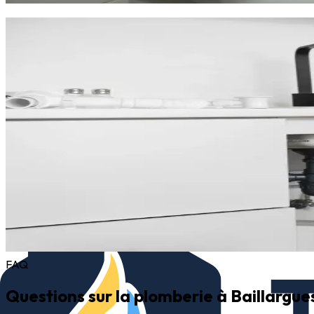
Pourquoi choisir TCS Plomberie à Bailla
Choisir
TCS Plomberie
à Baillargues, c'est faire confiance à un 
particularités du réseau.
Nos engagements :
Réactivité
: intervention en 20 minutes, 7j/7
Transparence
: devis gratuit et détaillé avant chaque int
Qualité
: matériel professionnel et finitions soignées
Garantie
: assurance décennale sur tous nos travaux
Conseil
: recommandations personnalisées selon votre lo
Que vous habitiez dans le village ancien de Baillargues, dans le
baillarguois apprécient notre sérieux, notre ponctualité et nos pri
Contactez-nous au
07 75 71 52 52
pour un devis gratuit.
FAQ
Questions sur la plomberie à Baillargue