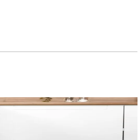
tpellier. Du village ancien aux résidences récentes proches de la