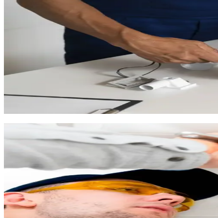
Nous réalisons à Baillargues :
La rénovation complète de salles de bain (douche à l'ital
L'installation de nouveaux équipements sanitaires dans les
Le remplacement de la robinetterie et des mitigeurs
La création de pièces d'eau supplémentaires (salle d'eau, 
Dans les résidences neuves de Baillargues, nous constatons parf
plomberie pour un confort optimal : repositionnement de prises d'
Chaque intervention est couverte par notre
assurance décenn
Chauffe-eau : entretien et remplaceme
L'eau distribuée à Baillargues est calcaire, comme dans l'ensemb
résistance et augmente votre consommation électrique. Sans ent
Nos prestations chauffe-eau à Baillargues :
Le détartrage de votre ballon d'eau chaude (recommandé to
Le remplacement de l'anode de protection et du groupe de
L'installation de chauffe-eau dernière génération (électri