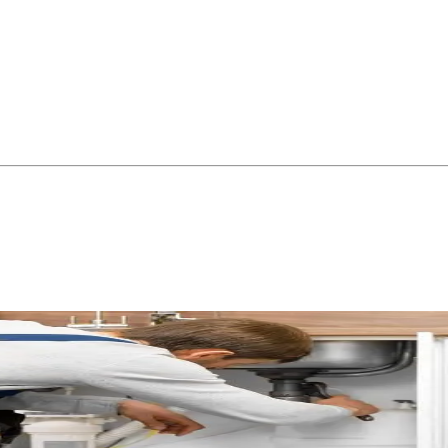
 20 minutes dans cette commune résidentielle prisée à l'est de Mon