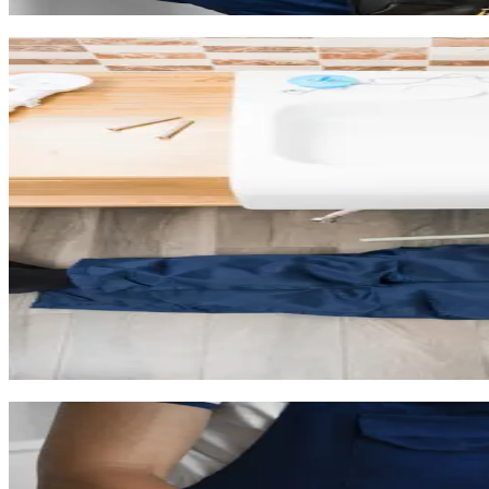
gare TGV, nous assurons le dépannage, l'installation et la rénov
Dépannage plomberie en urgence à Bai
Fuite d'eau dans votre résidence neuve à Baillargues ? Canalisat
rapidement tout problème de plomberie.
Située à 12 km de Montpellier, Baillargues est desservie rapidem
Les fuites d'eau sur canalisations, raccords et robinetterie
Les WC et éviers bouchés
Les canalisations obstruées par le calcaire ou les dépôts
Les dégâts des eaux et les urgences de coupure
Baillargues a beaucoup grandi ces dernières années, avec de nom
défectueux, malfaçons sur les évacuations, défauts d'étanchéité. 
Nos plombiers se déplacent avec du matériel professionnel, y c
Installation sanitaire et rénovation à B
Baillargues attire de nombreuses familles grâce à son cadre de v
anciennes du village souhaitent souvent moderniser leur salle de b