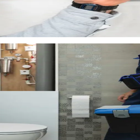
ion de l'ancien
le chauffe-eau thermodynamique. Ce système récupère les calories
lièrement rentable dans le climat doux de la région.
rats d'entretien pour prolonger sa durée de vie.
lcaire à Baillargues
'eau du réseau particulièrement dure. Les traces blanches sur la rob
e calcaire réduit la durée de vie de vos appareils et augmente votre 
ocalement
u de boisson
ns
en PER ou multicouche résistent mieux au calcaire que le cuivre. 
e-vaisselle.
ée à votre logement. Le devis est gratuit et sans engagement.