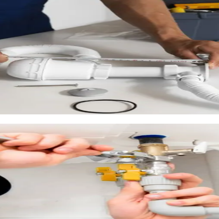
ienne, double vasque, WC suspendu)
 constructions neuves
buanderie)
ois des installations standardisées qui ne correspondent pas aux 
eau, ajout de points de raccordement, installation de robinetterie
ale
. Nous vous remettons un devis détaillé et transparent avant l
nt à Baillargues
le de l'agglomération montpelliéraine. Ce calcaire se dépose dans 
retien, votre ballon perd en efficacité et risque de tomber en p
us les 2 ans avec l'eau locale)
 sécurité
que, thermodynamique, solaire)