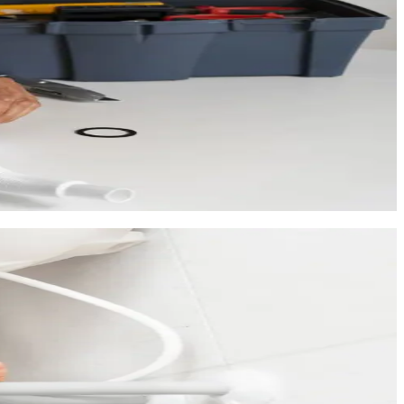
besoins réels des occupants. Nous adaptons et personnalisons la
 de qualité supérieure.
e début des travaux.
votre chauffe-eau, forme une couche de tartre qui isole la
anne prématurément.