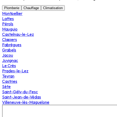
Plomberie
Chauffage
Climatisation
Montpellier
Lattes
Pérols
Mauguio
Castelnau-le-Lez
Clapiers
Fabrègues
Grabels
Jacou
Juvignac
Le Crès
Prades-le-Lez
Teyran
Castries
Sète
Saint-Gély-du-Fesc
Saint-Jean-de-Védas
Villeneuve-lès-Maguelone