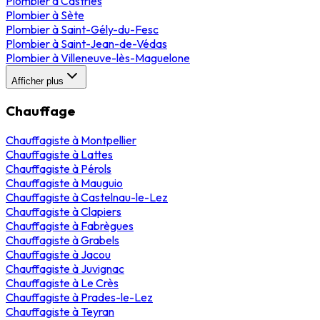
Plombier
à
Castries
Plombier
à
Sète
Plombier
à
Saint-Gély-du-Fesc
Plombier
à
Saint-Jean-de-Védas
Plombier
à
Villeneuve-lès-Maguelone
Afficher plus
Chauffage
Chauffagiste
à
Montpellier
Chauffagiste
à
Lattes
Chauffagiste
à
Pérols
Chauffagiste
à
Mauguio
Chauffagiste
à
Castelnau-le-Lez
Chauffagiste
à
Clapiers
Chauffagiste
à
Fabrègues
Chauffagiste
à
Grabels
Chauffagiste
à
Jacou
Chauffagiste
à
Juvignac
Chauffagiste
à
Le Crès
Chauffagiste
à
Prades-le-Lez
Chauffagiste
à
Teyran