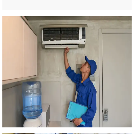
votre climatisation. Nous intervenons en 25 minutes depuis
Montpellier pour votre confort toute l'année.
Installation de climatisation à
Valergues
Vous cherchez à améliorer le confort thermique de votre
logement ou de vos locaux professionnels à Valergues ?
TCS
Plomberie
vous accompagne dans l'installation de systèmes
de climatisation sur-mesure.
Climatisation réversible chaud/froid pour un usage toute
l'année
Systèmes monosplit ou multisplit selon la surface
Climatisation gainable pour une intégration discrète
Solutions adaptées aux particuliers comme aux
professionnels
Nous étudions vos besoins et vous conseillons la solution la plus
performante, économe et adaptée à votre environnement à
Valergues.