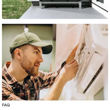
Conseils pour limiter votre impact carbone
Choisir une solution éco-responsable, c'est allier confort,
économies d'énergie et respect de l'environnement.
Pourquoi choisir TCS Plomberie pour
votre climatisation à Valergues ?
Faire appel à
Thermo Clim Sanitaire Plomberie
, c'est
bénéficier d'un accompagnement de A à Z par un artisan local
de confiance à Valergues.
Diagnostic précis
et conseils personnalisés
Matériel fiable
et installation dans les règles de l'art
Devis gratuit
, clair et sans frais cachés
Suivi
après installation et service client réactif
Nous sommes fiers de la confiance accordée par nos clients à
Valergues, grâce à notre sérieux, notre ponctualité et notre
expertise terrain.
FAQ