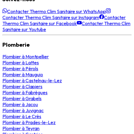
Contacter Thermo Clim Sanitaire sur WhatsApp
Contacter Thermo Clim Sanitaire sur Instagram
Contacter
Thermo Clim Sanitaire sur Facebook
Contacter Thermo Clim
Sanitaire sur Youtube
Plomberie
Plombier
à
Montpellier
Plombier
à
Lattes
Plombier
à
Pérols
Plombier
à
Mauguio
Plombier
à
Castelnau-le-Lez
Plombier
à
Clapiers
Plombier
à
Fabrègues
Plombier
à
Grabels
Plombier
à
Jacou
Plombier
à
Juvignac
Plombier
à
Le Crès
Plombier
à
Prades-le-Lez
Plombier
à
Teyran