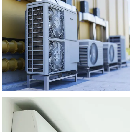
Dépannage rapide et entretien de
climatisation à Valergues
Votre climatisation est en panne ou fonctionne mal à Valergues
?
Nous intervenons rapidement
pour remettre votre
système en service dans les meilleurs délais.
Recherche de panne, diagnostic précis
Réparation des unités intérieures/extérieures
Remplacement des pièces usées ou défectueuses
Nettoyage et entretien pour prolonger la durée de vie du
système
Nous assurons un service d'urgence 7j/7 à Valergues, avec ou
sans contrat d'entretien. Réactivité, transparence, efficacité.
Maintenance préventive à Valergues :
la clé de la performance
Un entretien régulier est indispensable pour garantir la
performance et la longévité de votre système de climatisation