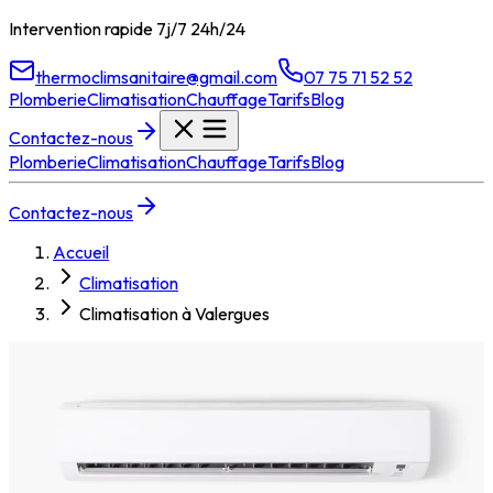
Intervention rapide 7j/7 24h/24
thermoclimsanitaire@gmail.com
07 75 71 52 52
Plomberie
Climatisation
Chauffage
Tarifs
Blog
Contactez-nous
Plomberie
Climatisation
Chauffage
Tarifs
Blog
Contactez-nous
Accueil
Climatisation
Climatisation à Valergues
Climatisation à
Valergues
Climatisation à Valergues : TCS Plomberie installe et entretient