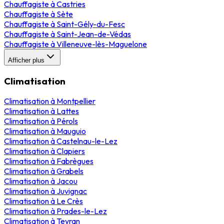
Chauffagiste
à
Castries
Chauffagiste
à
Sète
Chauffagiste
à
Saint-Gély-du-Fesc
Chauffagiste
à
Saint-Jean-de-Védas
Chauffagiste
à
Villeneuve-lès-Maguelone
Afficher plus
Climatisation
Climatisation
à
Montpellier
Climatisation
à
Lattes
Climatisation
à
Pérols
Climatisation
à
Mauguio
Climatisation
à
Castelnau-le-Lez
Climatisation
à
Clapiers
Climatisation
à
Fabrègues
Climatisation
à
Grabels
Climatisation
à
Jacou
Climatisation
à
Juvignac
Climatisation
à
Le Crès
Climatisation
à
Prades-le-Lez
Climatisation
à
Teyran