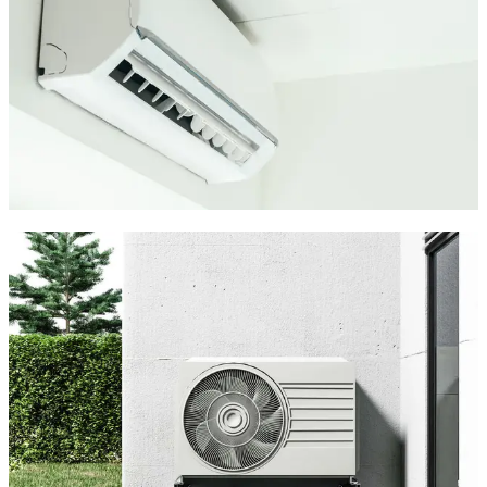
à Valergues.
Contrôles annuels et réglages techniques
Nettoyage des filtres, vérification des fluides
Détection précoce des pannes ou fuites
Optimisation de la consommation énergétique
Nous proposons des
contrats d'entretien adaptés
à vos
besoins. Un système bien entretenu, c'est moins de pannes et
plus d'économies.
Climatisation éco-responsable à
Valergues
À Valergues, nous privilégions les
solutions de climatisation
à haute performance énergétique
, respectueuses de
l'environnement et de votre budget.
Systèmes compatibles RT 2020 et normes
environnementales
Pompes à chaleur dernière génération
Appareils à faible consommation et haut rendement