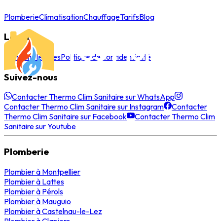
Plomberie
Climatisation
Chauffage
Tarifs
Blog
Légal
Mentions légales
Politique de confidentialité
Suivez-nous
Contacter Thermo Clim Sanitaire sur WhatsApp
Contacter Thermo Clim Sanitaire sur Instagram
Contacter
Thermo Clim Sanitaire sur Facebook
Contacter Thermo Clim
Sanitaire sur Youtube
Plomberie
Plombier
à
Montpellier
Plombier
à
Lattes
Plombier
à
Pérols
Plombier
à
Mauguio
Plombier
à
Castelnau-le-Lez
Plombier
à
Clapiers