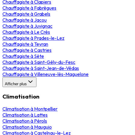
Chauffagiste
à
Clapiers
Chauffagiste
à
Fabrègues
Chauffagiste
à
Grabels
Chauffagiste
à
Jacou
Chauffagiste
à
Juvignac
Chauffagiste
à
Le Crès
Chauffagiste
à
Prades-le-Lez
Chauffagiste
à
Teyran
Chauffagiste
à
Castries
Chauffagiste
à
Sète
Chauffagiste
à
Saint-Gély-du-Fesc
Chauffagiste
à
Saint-Jean-de-Védas
Chauffagiste
à
Villeneuve-lès-Maguelone
Afficher plus
Climatisation
Climatisation
à
Montpellier
Climatisation
à
Lattes
Climatisation
à
Pérols
Climatisation
à
Mauguio
Climatisation
à
Castelnau-le-Lez