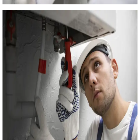
MaPrimeRénov' et CEE. Devis gratuit.
Dépannage chauffage en urgence au
Plan des 4 Seigneurs
Panne de chauffage au Plan des 4 Seigneurs en plein hiver ?
Dans un logement mal isolé des années 60, le froid s'installe en
quelques heures.
TCS Plomberie
intervient en urgence
7j/7
pour vous redonner la chaleur.
Nous traitons au Plan des 4 Seigneurs :
Radiateurs électriques en panne (thermostat grillé,
résistance HS)
Pompe à chaleur en défaut (code erreur, givre,
compresseur)
Disjonction du circuit chauffage
Thermostat qui ne répond plus ou qui se dérègle
Problème de sèche-serviettes (fuite, ne chauffe plus)
Nos techniciens arrivent en 10 minutes avec les pièces de
rechange les plus courantes. Pour les radiateurs électriques