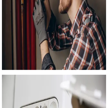
immédiat
Pose de pompes à chaleur air/air réversibles (chauffage +
climatisation)
Installation de sèche-serviettes dans les salles de bain
Mise en place de thermostats programmables pour
réduire la facture
Pour un studio de 20 m² au Plan des 4 Seigneurs, un radiateur à
inertie de 1 500 watts suffit en général. Pour un T3 de 60 m²,
une PAC air/air monosplit dans la pièce de vie, complétée par
des radiateurs dans les chambres, offre le meilleur rapport
confort-prix.
Nous réalisons une visite gratuite pour évaluer vos besoins et
vous proposer la solution la mieux adaptée à votre budget.
Pompe à chaleur au Plan des 4
Seigneurs
La pompe à chaleur air/air est la solution de chauffage la plus
rentable au Plan des 4 Seigneurs. Elle remplace les
convecteurs électriques énergivores et divise la facture par 3,