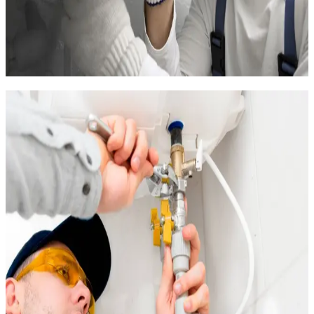
défectueux, nous pouvons remplacer l'appareil dans la journée
si un modèle compatible est disponible en stock.
Un diagnostic clair est posé avant toute intervention, suivi d'un
devis sans engagement. Appelez le
07 75 71 52 52
en cas
d'urgence.
Chauffage économique pour
logements étudiants au Plan des 4
Seigneurs
Le Plan des 4 Seigneurs accueille de nombreux étudiants qui
cherchent à limiter leur facture de chauffage. Dans un studio
de 18 à 25 m² avec un convecteur électrique des années 70, la
consommation peut dépasser 50 euros par mois en hiver. C'est
beaucoup pour un budget étudiant.
Des solutions existent pour réduire la facture :
Remplacement du convecteur par un radiateur à inertie
(30 % d'économie)
Installation d'un thermostat programmable (chauffer