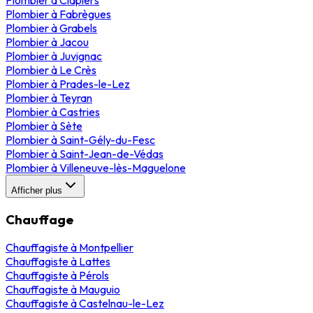
Plombier
à
Fabrègues
Plombier
à
Grabels
Plombier
à
Jacou
Plombier
à
Juvignac
Plombier
à
Le Crès
Plombier
à
Prades-le-Lez
Plombier
à
Teyran
Plombier
à
Castries
Plombier
à
Sète
Plombier
à
Saint-Gély-du-Fesc
Plombier
à
Saint-Jean-de-Védas
Plombier
à
Villeneuve-lès-Maguelone
Afficher plus
Chauffage
Chauffagiste
à
Montpellier
Chauffagiste
à
Lattes
Chauffagiste
à
Pérols
Chauffagiste
à
Mauguio
Chauffagiste
à
Castelnau-le-Lez