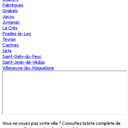
Fabrègues
Grabels
Jacou
Juvignac
Le Crès
Prades-le-Lez
Teyran
Castries
Sète
Saint-Gély-du-Fesc
Saint-Jean-de-Védas
Villeneuve-lès-Maguelone
Vous ne voyez pas votre ville ? Consultez la liste complète de