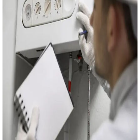
tout en ajoutant la climatisation pour l'été.
Pour les appartements en copropriété, l'installation nécessite
l'accord du syndic pour poser l'unité extérieure. Au Plan des 4
Seigneurs, les résidences disposent souvent de balcons ou de
coursives qui permettent de fixer l'unité sans difficulté.
Nous installons au Plan des 4 Seigneurs :
PAC air/air monosplit pour les studios et T2 (une pièce
climatisée)
PAC air/air multisplit pour les T3 et T4 (2 à 3 pièces)
Solutions compactes avec unité murale fine pour les
petits espaces
Le climat de Montpellier est parfait pour les pompes à chaleur.
En hiver, le COP dépasse 3,5, ce qui signifie que pour 1 euro
d'électricité consommée, la PAC produit l'équivalent de 3,50
euros de chaleur. Sur un studio chauffé à l'électrique avec 500
euros de facture annuelle, l'économie est d'environ 350 euros
par an.
Certifié
QualiPac RGE
, nous ouvrons l'accès aux aides