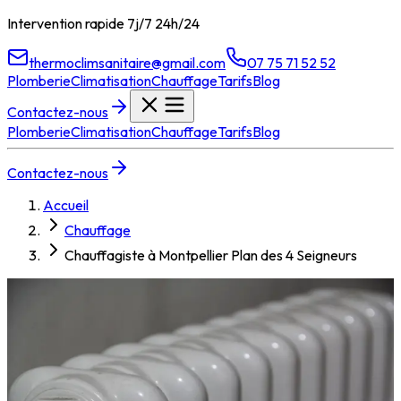
Intervention rapide 7j/7 24h/24
thermoclimsanitaire@gmail.com
07 75 71 52 52
Plomberie
Climatisation
Chauffage
Tarifs
Blog
Contactez-nous
Plomberie
Climatisation
Chauffage
Tarifs
Blog
Contactez-nous
Accueil
Chauffage
Chauffagiste à Montpellier Plan des 4 Seigneurs
Chauffagiste à
Montpellier
Plan des 4 Seigneurs