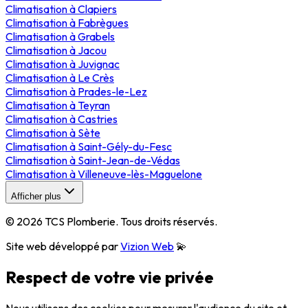
Climatisation
à
Clapiers
Climatisation
à
Fabrègues
Climatisation
à
Grabels
Climatisation
à
Jacou
Climatisation
à
Juvignac
Climatisation
à
Le Crès
Climatisation
à
Prades-le-Lez
Climatisation
à
Teyran
Climatisation
à
Castries
Climatisation
à
Sète
Climatisation
à
Saint-Gély-du-Fesc
Climatisation
à
Saint-Jean-de-Védas
Climatisation
à
Villeneuve-lès-Maguelone
Afficher plus
©
2026
TCS Plomberie
. Tous droits réservés.
Site web développé par
Vizion Web
💫
Respect de votre vie privée
Nous utilisons des cookies pour mesurer l'audience du site et