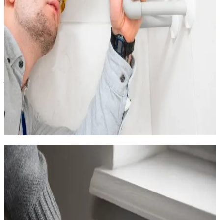
seulement quand c'est utile)
Pose de rideaux thermiques et de joints de fenêtre (petit
budget, gros impact)
Installation d'une PAC réversible pour les logements plus
grands
Pour les propriétaires bailleurs, investir dans un radiateur à
inertie ou une PAC monosplit valorise le logement et réduit la
facture du locataire. Un logement bien chauffé et économe se
loue plus facilement et à meilleur prix.
Nous proposons des solutions adaptées à tous les budgets. Le
premier rendez-vous et le devis sont toujours gratuits.
Contactez-nous pour en discuter.
Pourquoi choisir TCS Plomberie pour
votre chauffage au Plan des 4
Seigneurs ?
TCS Plomberie
intervient régulièrement au Plan des 4
Seigneurs, aussi bien chez les particuliers que chez les