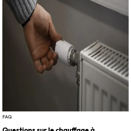
propriétaires bailleurs qui gèrent des studios et des T2. Nous
comprenons les besoins du quartier : solutions économiques,
interventions rapides, service fiable.
Nos engagements :
10 minutes d'intervention
depuis le 73 allée Kléber
Certification QualiPac RGE
pour les pompes à chaleur
Assurance décennale
sur toutes les installations
Devis gratuit
et tarifs compétitifs
Solutions pour petits budgets
: radiateurs
économiques, PAC monosplit
Le quartier Plan des 4 Seigneurs est un secteur que nous
connaissons bien, de la rue du Professeur Anglada aux abords
du CHU Lapeyronie. Nous y avons remplacé des dizaines de
convecteurs par des radiateurs modernes ou des PAC, avec à
chaque fois une satisfaction visible chez nos clients.
Appelez le
07 75 71 52 52
pour un devis gratuit.
FAQ
Questions sur le chauffage à