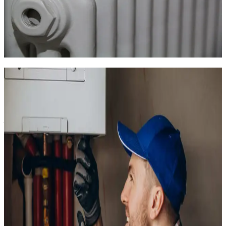
Chauffagiste au Plan des 4 Seigneurs à Montpellier : TCS
Plomberie installe et entretient votre chauffage dans ce
quartier universitaire. Remplacement de convecteurs,
installation de pompe à chaleur, solutions économiques pour les
petits logements.
Installation de chauffage au Plan des
4 Seigneurs
Au Plan des 4 Seigneurs, la grande majorité des logements
fonctionne au
chauffage électrique
. Les immeubles des
années 60-70 sont équipés de convecteurs d'origine qui
consomment beaucoup et chauffent mal. Les résidences
étudiantes ont souvent des radiateurs sous-dimensionnés pour
les volumes à chauffer.
TCS Plomberie
propose des alternatives performantes :
Remplacement des convecteurs par des radiateurs à
inertie sèche ou fluide
Installation de panneaux rayonnants pour un confort