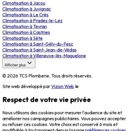
Climatisation
à
Jacou
Climatisation
à
Juvignac
Climatisation
à
Le Crès
Climatisation
à
Prades-le-Lez
Climatisation
à
Teyran
Climatisation
à
Castries
Climatisation
à
Sète
Climatisation
à
Saint-Gély-du-Fesc
Climatisation
à
Saint-Jean-de-Védas
Climatisation
à
Villeneuve-lès-Maguelone
Afficher plus
©
2026
TCS Plomberie
. Tous droits réservés.
Site web développé par
Vizion Web
💫
Respect de votre vie privée
Nous utilisons des cookies pour mesurer l'audience du site et
améliorer nos campagnes publicitaires. Vous pouvez accepter
ou refuser ces cookies. Votre choix est conservé 6 mois et
modifiable à tout moment depuis la page
préférences cookies
.