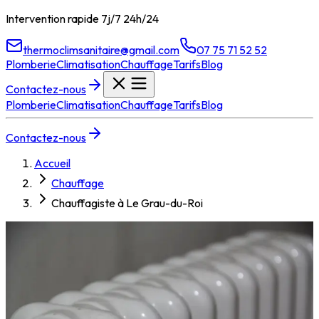
Intervention rapide 7j/7 24h/24
thermoclimsanitaire@gmail.com
07 75 71 52 52
Plomberie
Climatisation
Chauffage
Tarifs
Blog
Contactez-nous
Plomberie
Climatisation
Chauffage
Tarifs
Blog
Contactez-nous
Accueil
Chauffage
Chauffagiste à Le Grau-du-Roi
Chauffagiste à
Le Grau-du-
Roi