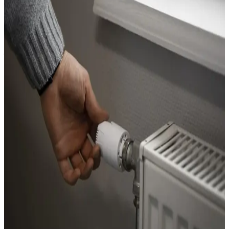
Les maisons du centre ancien du Grau-du-Roi, situées sur les
rives gauche et droite du chenal, sont construites en pierre
avec des murs épais mais souvent sans isolation intérieure. En
hiver, l'humidité marine traverse ces murs et crée une sensation
de froid persistante, même quand le chauffage fonctionne. La
facture d'énergie s'envole sans que le confort s'améliore.
Pour ces logements, nous proposons une approche globale du
confort thermique :
Installation de radiateurs à inertie (fonte ou pierre de
lave) qui diffusent une chaleur douce et régulière, plus
confortable que les convecteurs
Pose de sèche-serviettes dans les salles d'eau, pièces les
plus humides en bord de mer
Installation d'une VMC hygroréglable pour évacuer
l'humidité tout en conservant la chaleur
PAC air-air réversible dans la pièce de vie, qui chauffe,
rafraîchit et déshumidifie l'air
Nous recommandons de coupler ces travaux de chauffage
avec une amélioration de l'isolation (fenêtres double vitrage,
isolation intérieure) pour un résultat optimal. Nous vous