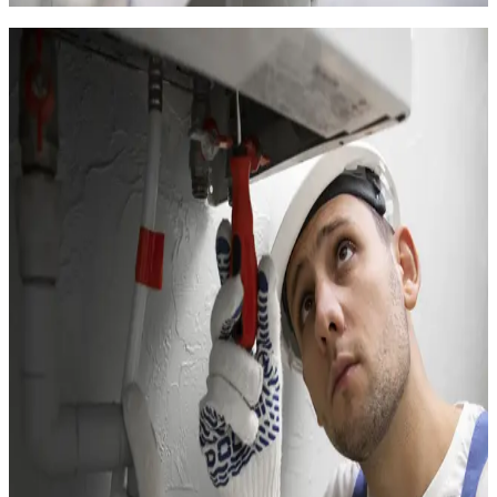
Chauffage des résidences secondaires
au Grau-du-Roi
Le Grau-du-Roi compte une très forte proportion de
résidences secondaires, à Port-Camargue comme au
Boucanet. Ces logements, vides une grande partie de l'année,
ont des besoins de chauffage spécifiques : maintenir une
température minimale en hiver pour empêcher la
condensation, l'humidité et le développement de moisissures,
sans pour autant chauffer à plein régime un logement inoccupé.
Nous installons des solutions de chauffage connecté, pilotables
à distance :
Radiateurs à inertie avec Wi-Fi intégré : programmation
hors-gel en votre absence (8 °C), préchauffage avant votre
arrivée depuis votre smartphone
PAC air-air réversibles avec pilotage à distance : gestion
du chauffage et de la climatisation depuis n'importe où
Thermostats connectés compatibles avec la plupart des
systèmes existants