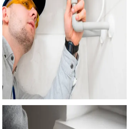
Notre contrat d'entretien au Grau-du-Roi est adapté à ces
contraintes :
Pour les pompes à chaleur : contrôle semestriel (et non
simplement annuel) avec rinçage de l'échangeur extérieur,
vérification du fluide et test des performances
Pour les chaudières gaz : entretien annuel obligatoire
avec nettoyage approfondi du brûleur, contrôle du CO et
attestation
Pour les radiateurs électriques : vérification des
thermostats, des raccordements et de l'état des résistances
En cas de panne hivernale, nous intervenons en 35 minutes au
Grau-du-Roi. Les pannes les plus fréquentes dans la commune
sont les PAC dont la carte électronique est oxydée par le sel,
les chaudières en sécurité après un coup de vent (problème de
tirage), et les convecteurs anciens dont le thermostat est
bloqué par la corrosion.
Améliorer l'isolation et le chauffage
dans le centre ancien