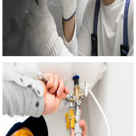
Détecteurs de gel et d'humidité avec alerte SMS en cas
de problème
Ces équipements connectés sont particulièrement adaptés
aux propriétaires qui louent leur bien en saison. Entre deux
locations, le logement est maintenu en mode économique.
Avant l'arrivée du locataire, le chauffage (ou la climatisation en
été) se déclenche automatiquement pour offrir un accueil
confortable.
Entretien de chauffage en
environnement marin
L'air du Grau-du-Roi, chargé de sel venant de la mer et des
salins de Camargue, est l'un des plus corrosifs de la côte. Les
équipements de chauffage installés dans cette commune
s'usent plus vite qu'ailleurs : les échangeurs des pompes à
chaleur perdent en efficacité si les dépôts de sel ne sont pas
éliminés régulièrement, les raccords métalliques se grippent, les
cartes électroniques s'oxydent.