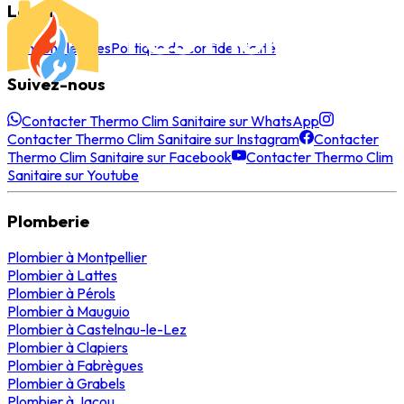
Légal
Mentions légales
Politique de confidentialité
Suivez-nous
Contacter Thermo Clim Sanitaire sur WhatsApp
Contacter Thermo Clim Sanitaire sur Instagram
Contacter
Thermo Clim Sanitaire sur Facebook
Contacter Thermo Clim
Sanitaire sur Youtube
Plomberie
Plombier
à
Montpellier
Plombier
à
Lattes
Plombier
à
Pérols
Plombier
à
Mauguio
Plombier
à
Castelnau-le-Lez
Plombier
à
Clapiers
Plombier
à
Fabrègues
Plombier
à
Grabels
Plombier
à
Jacou