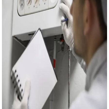
considérable par rapport aux convecteurs.
L'environnement marin du Grau-du-Roi impose cependant de
choisir des équipements conçus pour résister au sel. Nous
installons des PAC dotées de :
Échangeurs extérieurs avec traitement anti-corrosion
Blue Fin ou Gold Fin
Carrosseries en matériaux composites ou acier traité
anticorrosion
Visserie et fixations en inox pour l'unité extérieure
Pour les appartements de Port-Camargue, la PAC air-air
réversible est la solution de prédilection : elle chauffe en hiver
et climatise en été, ce qui est un atout majeur dans une station
balnéaire. L'unité extérieure se place sur le balcon ou en
toiture-terrasse, sous réserve de l'accord de la copropriété.
Pour les villas du Grau-du-Roi, la PAC air-eau permet
d'alimenter un circuit de radiateurs ou un plancher chauffant,
avec en option la production d'eau chaude sanitaire. Notre
certification QualiPac RGE ouvre droit aux aides financières
MaPrimeRénov' et CEE.