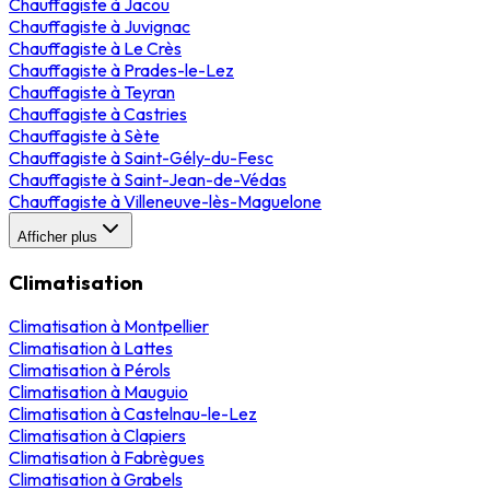
Chauffagiste
à
Jacou
Chauffagiste
à
Juvignac
Chauffagiste
à
Le Crès
Chauffagiste
à
Prades-le-Lez
Chauffagiste
à
Teyran
Chauffagiste
à
Castries
Chauffagiste
à
Sète
Chauffagiste
à
Saint-Gély-du-Fesc
Chauffagiste
à
Saint-Jean-de-Védas
Chauffagiste
à
Villeneuve-lès-Maguelone
Afficher plus
Climatisation
Climatisation
à
Montpellier
Climatisation
à
Lattes
Climatisation
à
Pérols
Climatisation
à
Mauguio
Climatisation
à
Castelnau-le-Lez
Climatisation
à
Clapiers
Climatisation
à
Fabrègues
Climatisation
à
Grabels