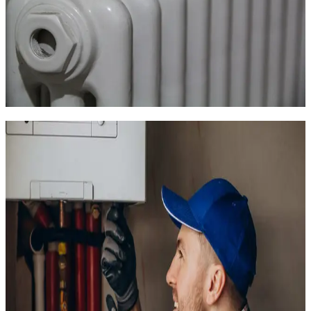
TCS Plomberie installe et entretient les systèmes de chauffage
au Grau-du-Roi et à Port-Camargue. Station balnéaire du
Gard, Le Grau-du-Roi présente des besoins de chauffage
particuliers : logements souvent mal isolés, forte proportion de
résidences secondaires, environnement salin qui use les
équipements. Nos chauffagistes certifiés QualiPac RGE
interviennent en 35 minutes depuis Montpellier.
Chauffagiste au Grau-du-Roi :
chauffer un logement en bord de mer
Le chauffage au Grau-du-Roi est un sujet souvent sous-
estimé. Dans l'imaginaire, une station balnéaire n'a pas besoin
de chauffage. La réalité est tout autre : en hiver, le mistral et la
tramontane soufflent fort sur la côte camarguaise, les
températures descendent parfois sous 0 °C la nuit, et
l'humidité marine pénètre les logements mal isolés. Les
résidents permanents du centre ancien, rive gauche et rive
droite, le savent bien.
La majorité des logements au Grau-du-Roi sont chauffés à