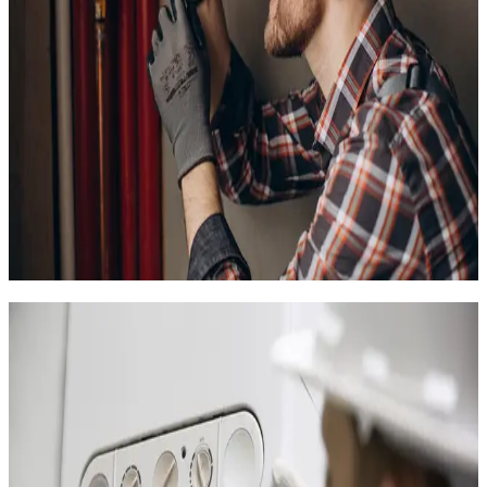
l'électricité, avec des convecteurs d'époque dans les
résidences des années 70-80 de Port-Camargue. Ces
appareils vieillissants consomment beaucoup pour un confort
médiocre, et l'humidité marine les corrode de l'intérieur. Dans
les maisons du centre ancien, on trouve encore des chauffages
d'appoint au gaz ou des radiateurs à bain d'huile, solutions
bricolées au fil du temps.
Nos chauffagistes proposent des solutions modernes,
économiques et adaptées à l'environnement marin du Grau-
du-Roi. Chaque proposition est précédée d'un bilan thermique
qui tient compte de l'exposition aux vents, de l'isolation du
logement et de son usage (résidence principale ou secondaire).
Pompes à chaleur au Grau-du-Roi :
performance et résistance marine
Le Grau-du-Roi bénéficie d'un climat doux en hiver (5 à 10 °C
en moyenne de décembre à février), ce qui rend les pompes à
chaleur particulièrement performantes. Avec un COP
supérieur à 4, elles produisent 4 fois plus de chaleur qu'elles ne
consomment d'électricité, ce qui représente une économie