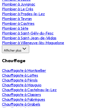
Plombier
à
Juvignac
Plombier
à
Le Crès
Plombier
à
Prades-le-Lez
Plombier
à
Teyran
Plombier
à
Castries
Plombier
à
Sète
Plombier
à
Saint-Gély-du-Fesc
Plombier
à
Saint-Jean-de-Védas
Plombier
à
Villeneuve-lès-Maguelone
Afficher plus
Chauffage
Chauffagiste
à
Montpellier
Chauffagiste
à
Lattes
Chauffagiste
à
Pérols
Chauffagiste
à
Mauguio
Chauffagiste
à
Castelnau-le-Lez
Chauffagiste
à
Clapiers
Chauffagiste
à
Fabrègues
Chauffagiste
à
Grabels